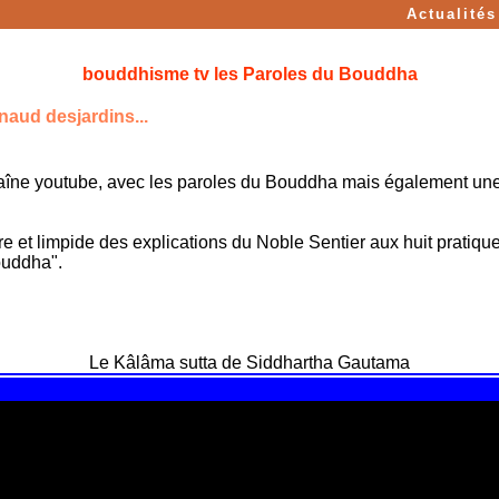
Actualités
bouddhisme tv les Paroles du Bouddha
naud desjardins...
aîne youtube, avec les paroles du Bouddha mais également un
bre et limpide des explications du Noble Sentier aux huit pratiq
ouddha".
Le Kâlâma sutta de Siddhartha Gautama